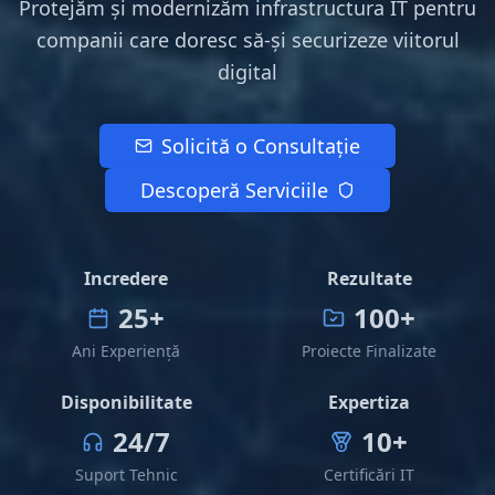
Protejăm și modernizăm infrastructura IT pentru
companii care doresc să-și securizeze viitorul
digital
Solicită o Consultație
Descoperă Serviciile
Incredere
Rezultate
25
+
100
+
Ani Experiență
Proiecte Finalizate
Disponibilitate
Expertiza
24/7
10
+
Suport Tehnic
Certificări IT